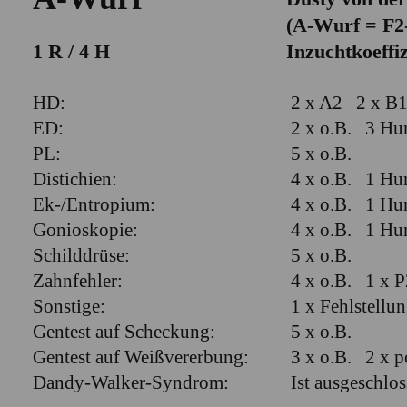
(A-Wurf = F2
1 R / 4 H
Inzuchtkoeffiz
HD:
2 x A2 2 x B
ED:
2 x o.B. 3 Hun
PL:
5 x o.B.
Distichien:
4 x o.B. 1 Hun
Ek-/Entropium:
4 x o.B. 1 Hun
Gonioskopie:
4 x o.B. 1 Hun
Schilddrüse:
5 x o.B.
Zahnfehler:
4 x o.B. 1 x P
Sonstige:
1 x Fehlstellu
Gentest auf Scheckung:
5 x o.B.
Gentest auf Weißvererbung:
3 x o.B. 2 x p
Dandy-Walker-Syndrom:
Ist ausgeschloss