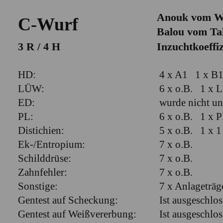
Anouk vom W
C-Wurf
Balou vom Ta
3 R / 4 H
Inzuchtkoeffiz
HD:
4 x A1 
LÜW:
6 x o.B. 1 x
ED:
wurde nicht un
PL:
6 x o.B. 1 x 
Distichien:
5 x o.B. 1 x 1 
Ek-/Entropium:
7 x o.B.
Schilddrüse:
7 x o
Zahnfehler:
7 x o.B.
Sonstige:
7 x Anlageträ
Gentest auf Scheckung:
Ist ausgeschlos
Gentest auf Weißvererbung:
Ist ausgeschlos