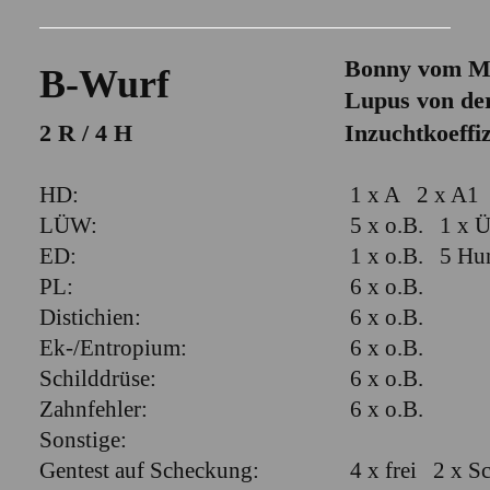
Bonny vom Ma
B-Wurf
Lupus von der
2 R / 4 H
Inzuchtkoeffiz
HD:
1 x A 2 x A1
LÜW:
5 x o.B. 1 x 
ED:
1 x o.B. 5 Hun
PL:
6 x o.B.
Distichien:
6 x o.B.
Ek-/Entropium:
6 x o.B.
Schilddrüse:
6 x o.B.
Zahnfehler:
6 x o.B.
Sonstige:
Gentest auf Scheckung:
4 x frei 2 x S