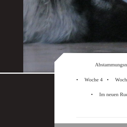
Abstammungsn
Woche 4
Woch
Im neuen Ru