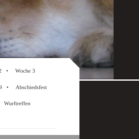
2
Woche 3
9
Abschiedsfest
Wurftreffen