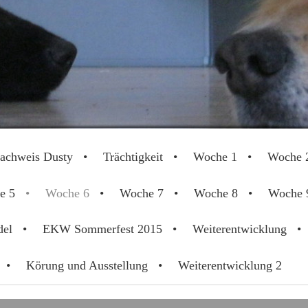
achweis Dusty
Trächtigkeit
Woche 1
Woche 
e 5
Woche 6
Woche 7
Woche 8
Woche 
del
EKW Sommerfest 2015
Weiterentwicklung
Körung und Ausstellung
Weiterentwicklung 2