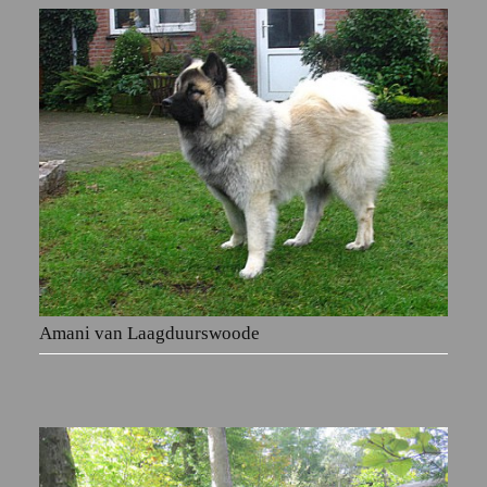
Amani van Laagduurswoode