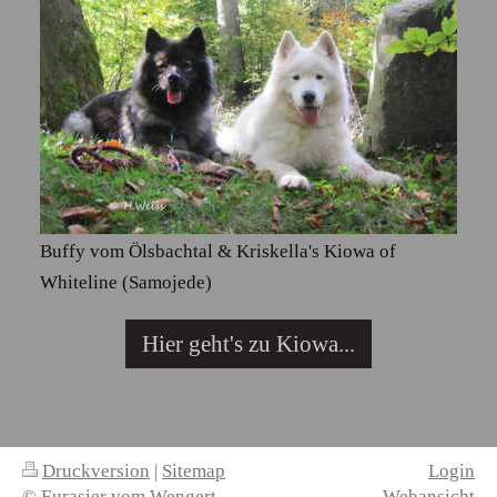
Buffy vom Ölsbachtal & Kriskella's Kiowa of
Whiteline (Samojede)
Hier geht's zu Kiowa...
Druckversion
|
Sitemap
Login
© Eurasier vom Wengert
Webansicht